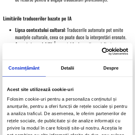
Limitările traducerilor bazate pe IA
Lipsa contextului cultural
: Traducerile automate pot omite
nuanțele culturale, ceea ce poate duce la interpretări eronate.
Acuratețe variabilă
: În special în domenii specializate, precum
cel medical sau juridic, traducerile automate pot conține erori
semnificative.
Creativitate limitată
: IA întâmpină dificultăți în traducerea
Consimțământ
Detalii
Despre
textelor literare sau a materialelor care necesită adaptări
stilistice complexe.
Acest site utilizează cookie-uri
Impactul asupra profesiei de traducător
Folosim cookie-uri pentru a personaliza conținutul și
anunțurile, pentru a oferi funcții de rețele sociale și pentru
Deși IA preia sarcinile repetitive, traducătorii umani rămân esențiali
a analiza traficul. De asemenea, le oferim partenerilor de
pentru:
rețele sociale, de publicitate și de analize informații cu
privire la modul în care folosiți site-ul nostru. Aceștia le
Post-editare
: Revizuirea și corectarea traducerilor generate de