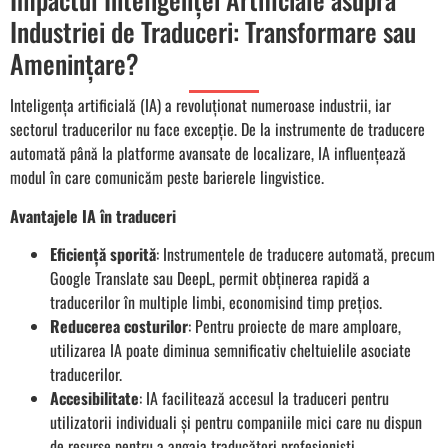
Industriei de Traduceri: Transformare sau
Amenințare?
Inteligența artificială (IA) a revoluționat numeroase industrii, iar
sectorul traducerilor nu face excepție. De la instrumente de traducere
automată până la platforme avansate de localizare, IA influențează
modul în care comunicăm peste barierele lingvistice.
Avantajele IA în traduceri
Eficiență sporită
: Instrumentele de traducere automată, precum
Google Translate sau DeepL, permit obținerea rapidă a
traducerilor în multiple limbi, economisind timp prețios.
Reducerea costurilor
: Pentru proiecte de mare amploare,
utilizarea IA poate diminua semnificativ cheltuielile asociate
traducerilor.
Accesibilitate
: IA facilitează accesul la traduceri pentru
utilizatorii individuali și pentru companiile mici care nu dispun
de resurse pentru a angaja traducători profesioniști.