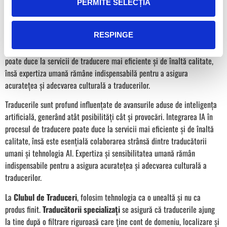
PERMITE SELECȚIA
Concluzie
RESPINGE
Inteligența artificială transformă industria traducerilor, oferind atât
avantaje, cât și provocări. Colaborarea dintre IA și traducătorii umani
poate duce la servicii de traducere mai eficiente și de înaltă calitate,
însă expertiza umană rămâne indispensabilă pentru a asigura
acuratețea și adecvarea culturală a traducerilor.
Traducerile sunt profund influențate de avansurile aduse de inteligența
artificială, generând atât posibilități cât și provocări. Integrarea IA în
procesul de traducere poate duce la servicii mai eficiente și de înaltă
calitate, însă este esențială colaborarea strânsă dintre traducătorii
umani și tehnologia AI. Expertiza și sensibilitatea umană rămân
indispensabile pentru a asigura acuratețea și adecvarea culturală a
traducerilor.
La
Clubul de Traduceri
, folosim tehnologia ca o unealtă şi nu ca
produs finit.
Traducătorii specializaţi
se asigură că traducerile ajung
la tine după o filtrare riguroasă care ţine cont de domeniu, localizare şi