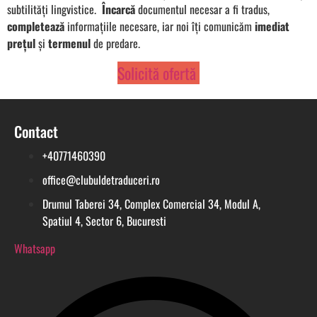
subtilităţi lingvistice.
Încarcă
documentul necesar a fi tradus,
completează
informaţiile necesare, iar noi îţi comunicăm
imediat
preţul
şi
termenul
de predare.
Solicită ofertă
Contact
+40771460390
office@clubuldetraduceri.ro
Drumul Taberei 34, Complex Comercial 34, Modul A,
Spatiul 4, Sector 6, Bucuresti
Whatsapp