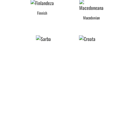
Finnish
Macedonian
Serbian
Croatian
Japanese
Chinese
Arabic
Slovenian
Czech