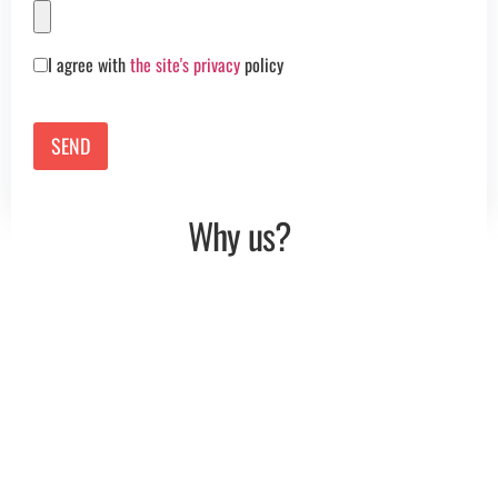
I agree with
the site's privacy
policy
Why us?
Expedited Delivery within 24 hours
Convenient Submission
Comprehensive Language Coverage
Certified and Specialized Translations
Legalization, Apostille, Supralegalization
The most important translation office in Drumul Taberei